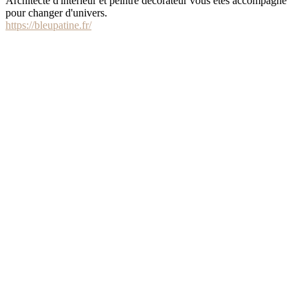
Architecte d'intérieur et peintre décorateur vous êtes accompagné
pour changer d'univers.
https://bleupatine.fr/