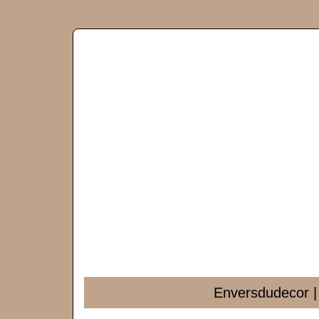
En­versdude­cor 