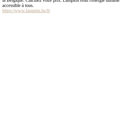
la Belgique. Calculez votre prix. Lampiris rend l'énergie durable
accessible à tous.
https://www.lampiris.be/fr