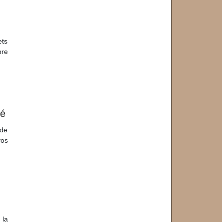
ets
bre
ré
 de
fos
 la