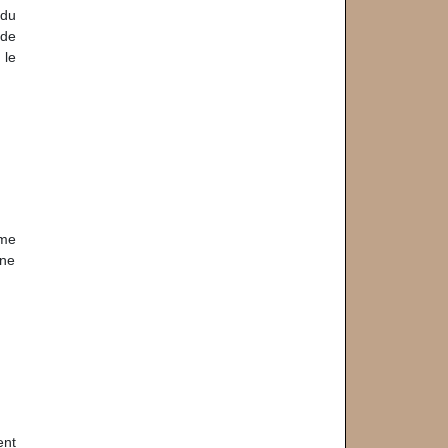
 du
 de
 le
sme
ine
ent