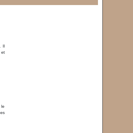
 Il
 et
 le
ces